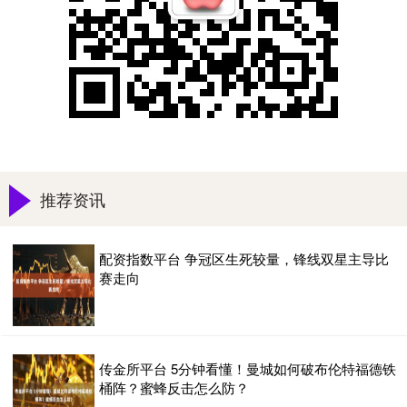
推荐资讯
配资指数平台 争冠区生死较量，锋线双星主导比
赛走向
传金所平台 5分钟看懂！曼城如何破布伦特福德铁
桶阵？蜜蜂反击怎么防？