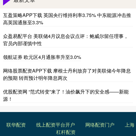
互盈策略APP下载 英国央行维持利率3.75% 中东能源冲击推
高英国通胀至3.3%
众盈易配平台 美联储4月议息会议点评：鲍威尔留任理事，
官员内部谨慎中性
领航证券 欧元区4月通胀率升至3.0%
网络股票配资APP下载 摩根士丹利放弃了对美联储今年降息
的预期 转而预计明年降息两次
优股配资网 “范式转变”来了！油价飙升下的安全感——新能
源！
联华配资
线上配资平台开户
网络配资门户
上海
杠杆配资