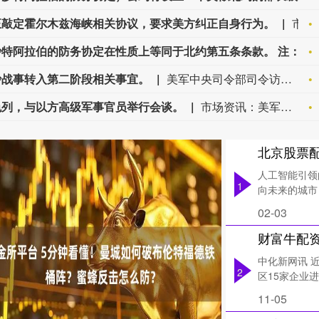
正敲定霍尔木兹海峡相关协议，要求美方纠正自身行为。
市场资讯：伊朗安全负责人称，德黑兰正敲定霍尔木兹海峡相关协议，要求美方纠正自身行为。
土耳其外交部长：土耳其、巴基斯坦、沙特阿拉伯的防务协定在性质上等同于北约第五条条款。 注：北约第五条是北约集体防御条款，规定对一个北约成员国的武装攻击即视为对所有北约成员国的武装攻击，所有缔约国应采取包括武力在内的行动协助被攻击国。
沙战事转入第二阶段相关事宜。
美军中央司令部司令访以期间将商讨加沙战事转入第二阶段相关事宜。
色列，与以方高级军事官员举行会谈。
市场资讯：美军中央司令部司令抵达以色列，与以方高级军事官员举行会谈。
人工智能引领
1
向未来的城市？
02-03
财富牛配
中化新网讯 
2
区15家企业
11-05