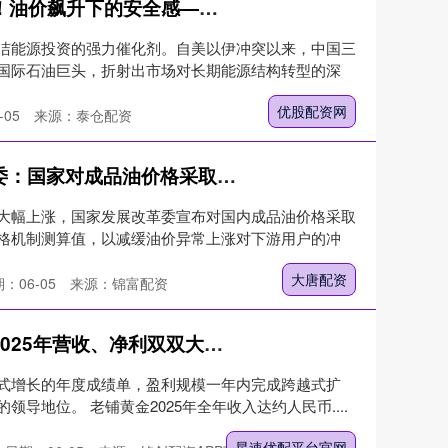
优股配资网 “范式转变”来了！油价飙升下的安全感——新能源！
洁能源投资的强力催化剂。自美以伊冲突以来，中国三
国际石油巨头，折射出市场对长期能源结构转型的深
优股配资网
-05
来源：泰仓配资
大唐配资 今晚调油价！发改委：国家对成品油价格采取临时调控措施
大幅上涨，国家发展改革委宣布对国内成品油价格采取
格机制测算值，以减缓油价异常上涨对下游用户的冲
大唐配资
：06-05
来源：锦富配资
星速优配平台官网 老铺黄金2025年营收、净利双双大增超200%，每股派息11.95元｜财报见闻
式增长的年度成绩单，盈利规模一年内完成跨越式扩
导地位。 老铺黄金2025年全年收入达约人民币....
星速优配平台官网