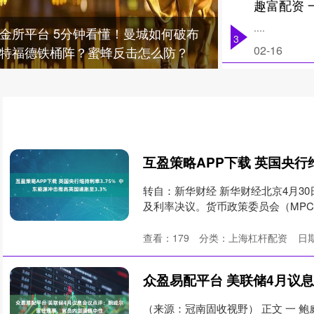
....
金所平台 5分钟看懂！曼城如何破布
3
02-16
特福德铁桶阵？蜜蜂反击怎么防？
转自：新华财经 新华财经北京4月30
及利率决议。货币政策委员会（MPC）以
查看：
179
分类：
上海杠杆配资
日期
（来源：冠南固收视野） 正文 一 鲍