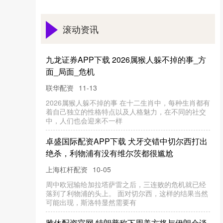
滚动资讯
九龙证券APP下载 2026属猴人躲不掉的事_方
面_局面_危机
联华配资
11-13
2026属猴人躲不掉的事 在十二生肖中，每种生肖都有
着自己独立的性格特点以及人格魅力，在不同的社交
中，人们也会迎来不一样
卓盛国际配资APP下载 犬牙交错中切尔西打出
绝杀，利物浦有没有维尔茨都很尴尬
上海杠杆配资
10-05
周中欧冠输给加拉塔萨雷之后，三连败的危机就已经
落到了利物浦的头上。 面对切尔西，这样的结果当然
可能出现，斯洛特显然需要有
雅休配资官网 特朗普称下周美方将与伊朗会谈