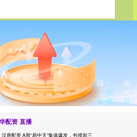
华配资 直播
土耳其外交部长：（土耳其、巴基斯坦、沙特阿拉伯的防务协定
汉唐配资 A股“易中天”集体爆发，包揽前三