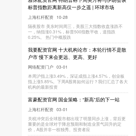
标普指数距离新高仅一步之遥 | 环球市场
上海杠杆配资
10-28
隔夜股市 美东时间周三，美股三大指数收盘涨跌不
一，纳指涨0.31%，标普500指数平收，道指跌
0.25%。 热门中概股跌
我要配资官网 十大机构论市：本轮行情不是散
户市 慢下来会更远、更高、更好
网络配资门户
03-01
本周沪指上涨3.49%，深证成指上涨4.57%，创业板
指上涨5.85%。下周A股将如何运行？我们汇总了各大
机构的最新投资
富豪配资官网 国金策略：“新高”后的下一站
上海杠杆配资
03-01
关税冲突后全球股市都出现了明显同步上涨，背后更
重要的是全球对于降息预期和制造业景气回升的定
价，A股并非一枝独秀。投资者应