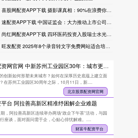
喜股网配资APP下载 摄影课真相：90%在浪费你的时间和金钱
土耳其外交部长：土耳其、巴基斯坦、沙特阿拉伯的防务协定在
速配资APP下载 中国证监会：大力推动上市公司提升投资价值
尚红网配资APP下载 四环医药投资入股瑞士水光针公司 上半年
旺发配资 2025年8个录音转文字免费网站适合培训师讲座笔记
北京股票配资网官网 中新苏州工业园区30年：城市更新建立在历史文脉之上
的创新如何形塑未来城市？如何在深厚历史底蕴上建立面
在苏州工业园区30周年之际，10月11日，新....
北京股票配资网官网
资平台 阿拉善高新区精准纾困解企业难题
近期，阿拉善高新区连续举办两场“政企下午茶”活动，与园
进行座谈，面对面问需于企，心贴心排忧解难。....
财富牛配资平台