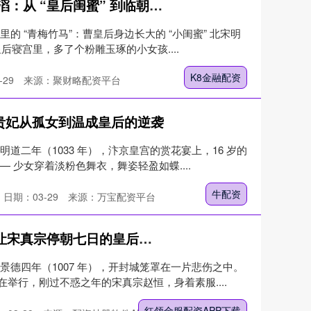
K8金融配资 宋英宗皇后高滔滔：从 “皇后闺蜜” 到临朝听政的贤后
的 “青梅竹马”：曹皇后身边长大的 “小闺蜜” 北宋明
皇后寝宫里，多了个粉雕玉琢的小女孩....
K8金融配资
-29
来源：聚财略配资平台
贵妃从孤女到温成皇后的逆袭
道二年（1033 年），汴京皇宫的赏花宴上，16 岁的
 少女穿着淡粉色舞衣，舞姿轻盈如蝶....
牛配资
日期：03-29
来源：万宝配资平台
红领金服配资APP下载 一场让宋真宗停朝七日的皇后葬礼：宋真宗的贤内助章穆皇后郭氏
景德四年（1007 年），开封城笼罩在一片悲伤之中。
举行，刚过不惑之年的宋真宗赵恒，身着素服....
红领金服配资APP下载