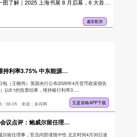
趣富配资 一图了解｜2025 上海书展 8 月启幕，6 大首次亮点抢先看
趣富配资
互盈策略APP下载 英国央行维持利率3.75% 中东能源冲击推高英国通胀至3.3%
日电（王晓伟）英国央行公布2026年4月货币政策报告
8:1的投票结果，维持银行利率3.....
互盈策略APP下载
：08-05
来源：多得网
众盈易配平台 美联储4月议息会议点评：鲍威尔留任理事，官员内部谨慎中性
威尔留任理事，官员内部谨慎中性 北京时间4月30日凌