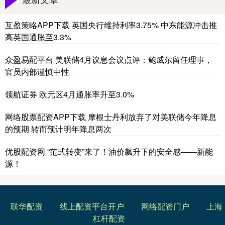
互盈策略APP下载 英国央行维持利率3.75% 中东能源冲击推
高英国通胀至3.3%
众盈易配平台 美联储4月议息会议点评：鲍威尔留任理事，
官员内部谨慎中性
领航证券 欧元区4月通胀率升至3.0%
网络股票配资APP下载 摩根士丹利放弃了对美联储今年降息
的预期 转而预计明年降息两次
优股配资网 “范式转变”来了！油价飙升下的安全感——新能
源！
联华配资
线上配资平台开户
网络配资门户
上海
杠杆配资