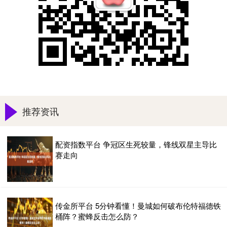
推荐资讯
配资指数平台 争冠区生死较量，锋线双星主导比
赛走向
传金所平台 5分钟看懂！曼城如何破布伦特福德铁
桶阵？蜜蜂反击怎么防？