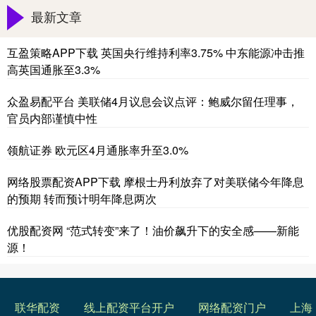
最新文章
互盈策略APP下载 英国央行维持利率3.75% 中东能源冲击推
高英国通胀至3.3%
众盈易配平台 美联储4月议息会议点评：鲍威尔留任理事，
官员内部谨慎中性
领航证券 欧元区4月通胀率升至3.0%
网络股票配资APP下载 摩根士丹利放弃了对美联储今年降息
的预期 转而预计明年降息两次
优股配资网 “范式转变”来了！油价飙升下的安全感——新能
源！
联华配资
线上配资平台开户
网络配资门户
上海