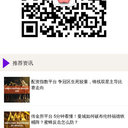
推荐资讯
配资指数平台 争冠区生死较量，锋线双星主导比
赛走向
传金所平台 5分钟看懂！曼城如何破布伦特福德铁
桶阵？蜜蜂反击怎么防？