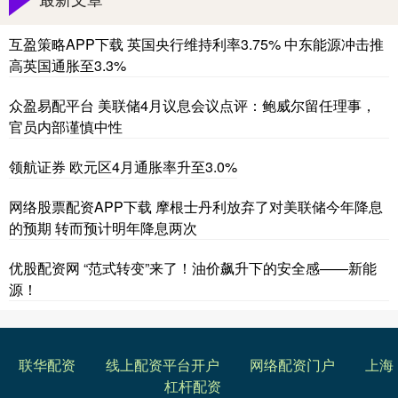
互盈策略APP下载 英国央行维持利率3.75% 中东能源冲击推
高英国通胀至3.3%
众盈易配平台 美联储4月议息会议点评：鲍威尔留任理事，
官员内部谨慎中性
领航证券 欧元区4月通胀率升至3.0%
网络股票配资APP下载 摩根士丹利放弃了对美联储今年降息
的预期 转而预计明年降息两次
优股配资网 “范式转变”来了！油价飙升下的安全感——新能
源！
联华配资
线上配资平台开户
网络配资门户
上海
杠杆配资