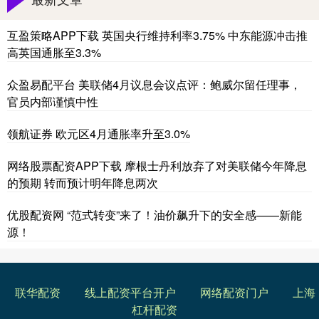
互盈策略APP下载 英国央行维持利率3.75% 中东能源冲击推
高英国通胀至3.3%
众盈易配平台 美联储4月议息会议点评：鲍威尔留任理事，
官员内部谨慎中性
领航证券 欧元区4月通胀率升至3.0%
网络股票配资APP下载 摩根士丹利放弃了对美联储今年降息
的预期 转而预计明年降息两次
优股配资网 “范式转变”来了！油价飙升下的安全感——新能
源！
联华配资
线上配资平台开户
网络配资门户
上海
杠杆配资