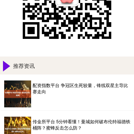
推荐资讯
配资指数平台 争冠区生死较量，锋线双星主导比
赛走向
传金所平台 5分钟看懂！曼城如何破布伦特福德铁
桶阵？蜜蜂反击怎么防？